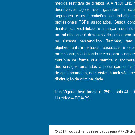
medida restritiva de direitos. A APROPENS 
desenvolver ações que garantam a saú
segurança e as condições de trabalho d
profissionais TSPs associados. Busca conq
direitos, dar visibilidade e alcançar reconhec
ao trabalho que é desenvolvido pelo corpo t
no sistema penitenciário. Também, tem
objetivo realizar estudos, pesquisas e orie
profissional, viabilizando meios para a capac
contínua de forma que permita o aprimor
dos serviços prestados à população em si
de aprisionamento, com vistas à inclusão soci
diminuição da criminalidade.
Rua Vigário José Inácio n. 250 – sala 41 – 
Histórico – POA/RS.
© 2017 Todos direitos reservados para APROPENS