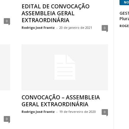
NO
EDITAL DE CONVOCAÇÃO
ASSEMBLEIA GERAL
GEST
Plur
EXTRAORDINÁRIA
0
ROGE
Rodrigo José Frantz
-
20 de janeiro de 2021
0
CONVOCAÇÃO – ASSEMBLEIA
GERAL EXTRAORDINÁRIA
Rodrigo José Frantz
-
19 de fevereiro de 2020
0
0