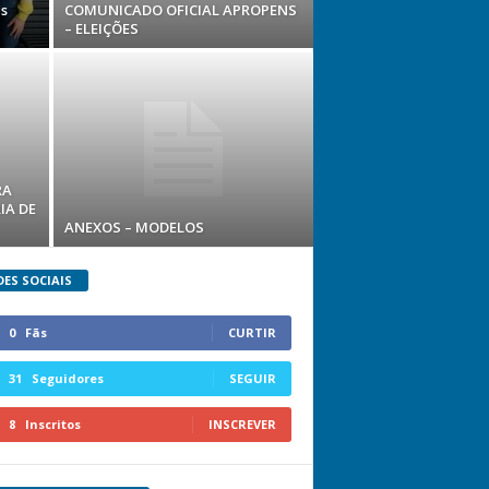
s
COMUNICADO OFICIAL APROPENS
– ELEIÇÕES
RA
IA DE
ANEXOS – MODELOS
DES SOCIAIS
0
Fãs
CURTIR
31
Seguidores
SEGUIR
8
Inscritos
INSCREVER