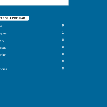
TEGORIA POPULAR
9
as
1
ques
0
rio
0
isas
0
nios
0
0
ncias