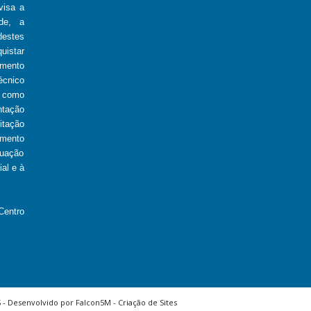
visa a
de, a
estes
uistar
imento
écnico
 como
ntação
itação
amento
tuação
al e à
Centro
 - Desenvolvido por
Falcon5M
-
Criação de Sites