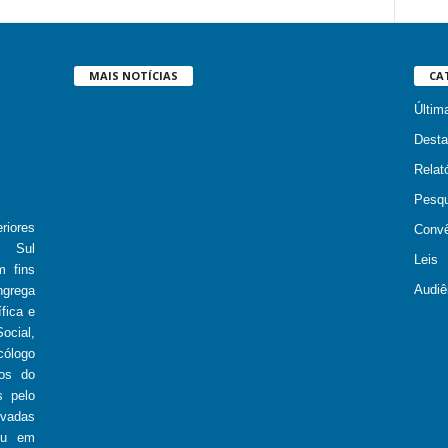
MAIS NOTÍCIAS
CA
Últim
Desta
Relató
Pesqu
iores
Convê
o Sul
Leis
m fins
Audiê
ngrega
fica e
ocial,
cólogo
ios do
s pelo
ivadas
ou em