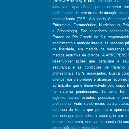
(APROPENS/RS) é uma entidade civil, se
lucrativos, apartidária, que atualmente co
profissionais de sete áreas de atuação especí
especializada (TSP - Advogado, Assistente S
Enfermeira, Farmacêutico, Nutricionista, Psi
e Odontólogo). São servidores penitenciár
Estado do Rio Grande do Sul responsávei
acolhimento e atenção integral às pessoas pr
de liberdade, em medida de segurança 
medida restritiva de direitos. A APROPENS 
desenvolver ações que garantam a saú
segurança e as condições de trabalho d
profissionais TSPs associados. Busca conq
direitos, dar visibilidade e alcançar reconhec
ao trabalho que é desenvolvido pelo corpo t
no sistema penitenciário. Também, tem
objetivo realizar estudos, pesquisas e orie
profissional, viabilizando meios para a capac
contínua de forma que permita o aprimor
dos serviços prestados à população em si
de aprisionamento, com vistas à inclusão soci
diminuição da criminalidade.