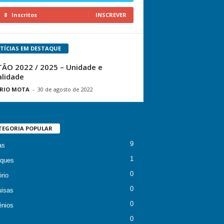
8
Inscritos
INSCREVER
TÍCIAS EM DESTAQUE
ÃO 2022 / 2025 – Unidade e
alidade
RIO MOTA
-
30 de agosto de 2022
TEGORIA POPULAR
9
as
1
ques
0
rio
0
isas
0
nios
0