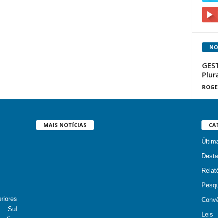
NO
GEST
Plur
ROGE
MAIS NOTÍCIAS
CA
Últim
Desta
Relató
Pesqu
iores
Convê
o Sul
Leis