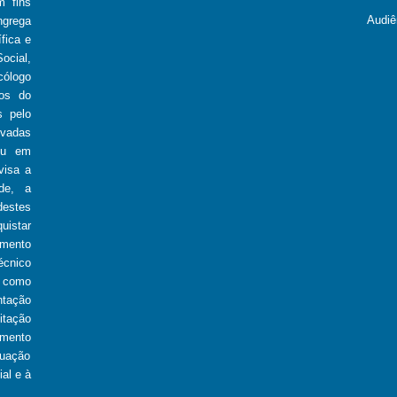
m fins
Audiê
ngrega
fica e
ocial,
cólogo
ios do
s pelo
ivadas
ou em
visa a
de, a
estes
uistar
imento
écnico
 como
ntação
itação
amento
tuação
al e à