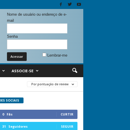
Nome de usuário ou endereço de e-
mail
Senha
Lembrar-me
ASSOCIE-SE
Por pontuação de review
DES SOCIAIS
0
Fãs
CURTIR
31
Seguidores
SEGUIR